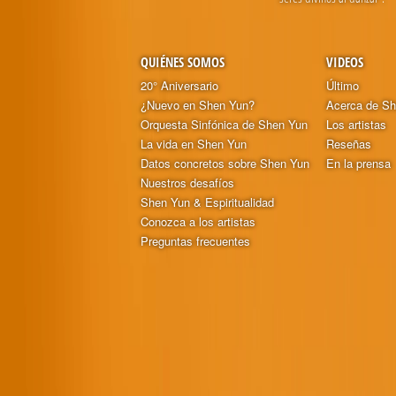
QUIÉNES SOMOS
VIDEOS
20° Aniversario
Último
¿Nuevo en Shen Yun?
Acerca de S
Orquesta Sinfónica de Shen Yun
Los artistas
La vida en Shen Yun
Reseñas
Datos concretos sobre Shen Yun
En la prensa
Nuestros desafíos
Shen Yun & Espiritualidad
Conozca a los artistas
Preguntas frecuentes