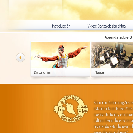
Aprenda sobre Sh
Shen Yun Performing Arts e
establecida en Nueva York. 
cuentan historias, con aco
cultura divina floreció en 
reviviendo esta gloriosa c
seres divinos al danzar”.