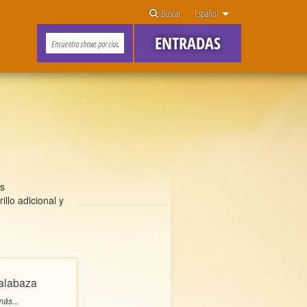
Buscar
Español
ENTRADAS
es
llo adicional y
alabaza
ás...