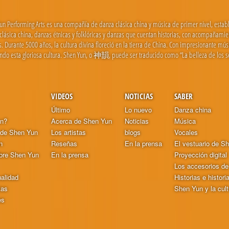
un Performing Arts es una compañía de danza clásica china y música de primer nivel, estab
clásica china, danzas étnicas y folklóricas y danzas que cuentan historias, con acompañamie
as. Durante 5000 años, la cultura divina floreció en la tierra de China. Con impresionante mú
endo esta gloriosa cultura. Shen Yun, o 神韻, puede ser traducido como “La belleza de los se
VIDEOS
NOTICIAS
SABER
Último
Lo nuevo
Danza china
un?
Acerca de Shen Yun
Noticias
Música
 de Shen Yun
Los artistas
blogs
Vocales
n
Reseñas
En la prensa
El vestuario de S
bre Shen Yun
En la prensa
Proyección digital
Los accesorios d
ualidad
Historias e histori
tas
Shen Yun y la cult
es