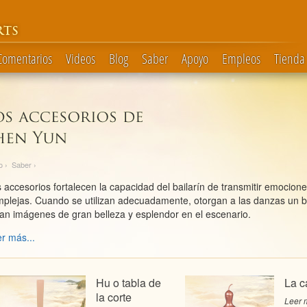
RTS
 Comentarios
Videos
Blog
Saber
Apoyo
Empleos
Tienda
o
›
Saber
›
 accesorios fortalecen la capacidad del bailarín de transmitir emocion
plejas. Cuando se utilizan adecuadamente, otorgan a las danzas un bri
an imágenes de gran belleza y esplendor en el escenario.
r más...
Hu o tabla de
La c
la corte
Leer m