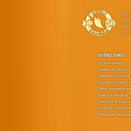
Shen Y
danza 
solist
revivi
QUIÉNES SOMOS
20° Aniversario
¿Nuevo en Shen Y
Orquesta Sinfónica
La vida en Shen Yu
Datos concretos so
Nuestros desafíos
Shen Yun & Espirit
Conozca a los artis
Preguntas frecuent