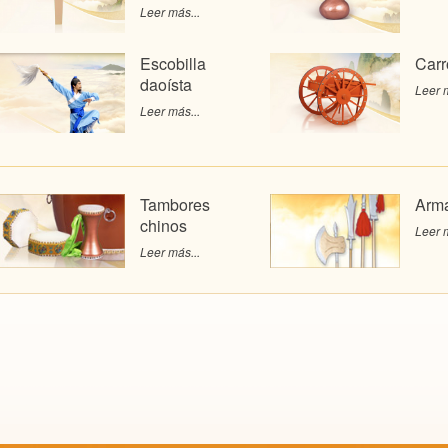
Leer más...
Escobilla
Carr
daoísta
Leer m
Leer más...
Tambores
Arma
chinos
Leer m
Leer más...