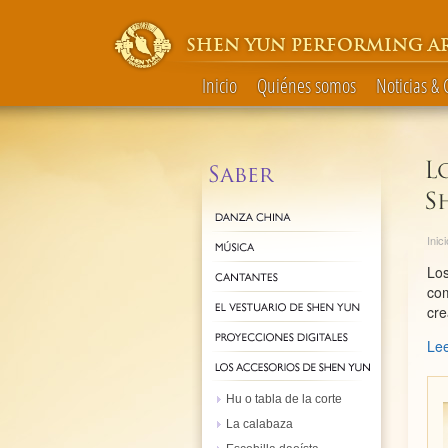
SHEN YUN PERFORMING A
Inicio
Quiénes somos
Noticias &
Inici
Los
com
cre
Lee
Hu o tabla de la corte
La calabaza