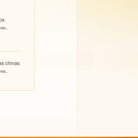
os
ás...
s chinas
ás...