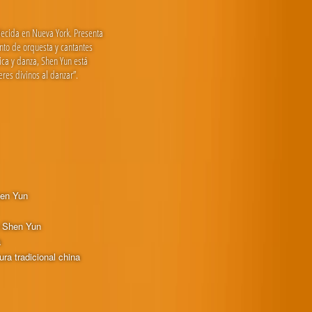
lecida en Nueva York. Presenta
nto de orquesta y cantantes
sica y danza, Shen Yun está
res divinos al danzar”.
hen Yun
e Shen Yun
a
ura tradicional china