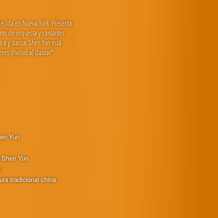
lecida en Nueva York. Presenta
nto de orquesta y cantantes
sica y danza, Shen Yun está
res divinos al danzar”.
hen Yun
e Shen Yun
a
ura tradicional china