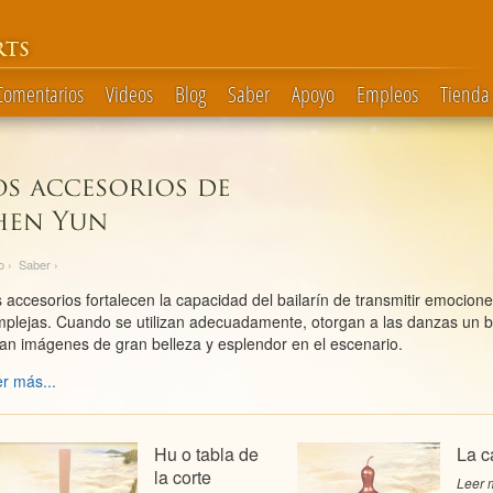
RTS
 Comentarios
Videos
Blog
Saber
Apoyo
Empleos
Tienda
o
›
Saber
›
 accesorios fortalecen la capacidad del bailarín de transmitir emocion
plejas. Cuando se utilizan adecuadamente, otorgan a las danzas un bri
an imágenes de gran belleza y esplendor en el escenario.
r más...
Hu o tabla de
La c
la corte
Leer m