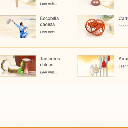
Leer más...
Escobilla
Carr
daoísta
Leer m
Leer más...
Tambores
Arma
chinos
Leer m
Leer más...