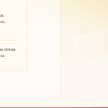
os
ás...
s chinas
ás...