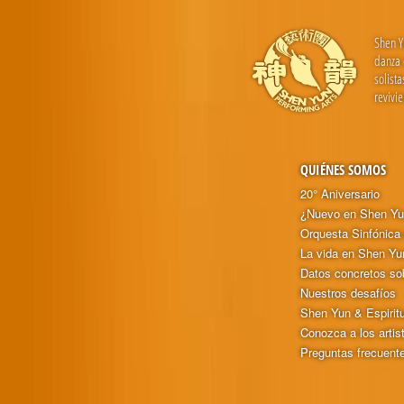
Shen Y
danza 
solist
revivi
QUIÉNES SOMOS
20° Aniversario
¿Nuevo en Shen Y
Orquesta Sinfónica
La vida en Shen Yu
Datos concretos so
Nuestros desafíos
Shen Yun & Espirit
Conozca a los artis
Preguntas frecuent