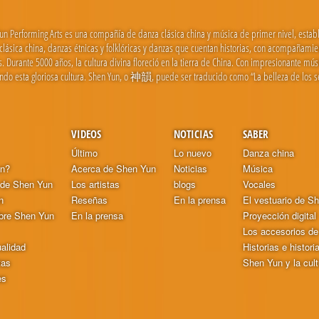
un Performing Arts es una compañía de danza clásica china y música de primer nivel, estab
clásica china, danzas étnicas y folklóricas y danzas que cuentan historias, con acompañamie
as. Durante 5000 años, la cultura divina floreció en la tierra de China. Con impresionante mú
endo esta gloriosa cultura. Shen Yun, o 神韻, puede ser traducido como “La belleza de los se
VIDEOS
NOTICIAS
SABER
Último
Lo nuevo
Danza china
un?
Acerca de Shen Yun
Noticias
Música
 de Shen Yun
Los artistas
blogs
Vocales
n
Reseñas
En la prensa
El vestuario de S
bre Shen Yun
En la prensa
Proyección digital
Los accesorios d
ualidad
Historias e histori
tas
Shen Yun y la cult
es