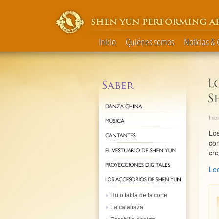
SHEN YUN PERFORMING A
Inicio
Quiénes somos
Noticias &
Inici
Los
com
cre
Lee
Hu o tabla de la corte
La calabaza