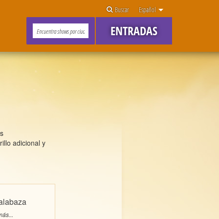
Buscar
Español
ENTRADAS
es
llo adicional y
alabaza
ás...