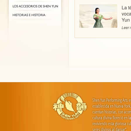
La t
voca
Yun
Leer 
Shen Yun Performing Arts e
establecida en Nueva York. 
cuentan historias, con aco
cultura divina floreció en 
reviviendo esta gloriosa c
seres divinos al danzar”.