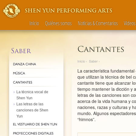
SHEN YUN PERFORMING ARTS
Inicio
Quiénes somos
Noticias & Comentarios
Videos
Inicio
›
Saber
›
La característica fundamental
que utilizan la técnica de bel 
cantante tiene que alcanzar lo
tiempo mantener la dicción y a
La técnica vocal de
letras de las canciones son co
Shen Yun
acerca de la vida humana y co
Las letras de las
naciones, razas y culturas y h
canciones de Shen
mundo. Algunos espectadores 
Yun
“himnos”.