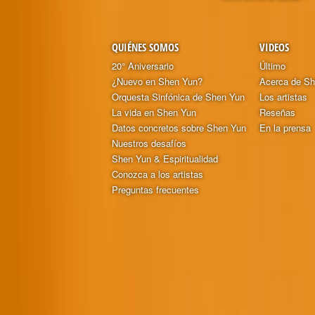
QUIÉNES SOMOS
VIDEOS
20° Aniversario
Último
¿Nuevo en Shen Yun?
Acerca de S
Orquesta Sinfónica de Shen Yun
Los artistas
La vida en Shen Yun
Reseñas
Datos concretos sobre Shen Yun
En la prensa
Nuestros desafíos
Shen Yun & Espiritualidad
Conozca a los artistas
Preguntas frecuentes