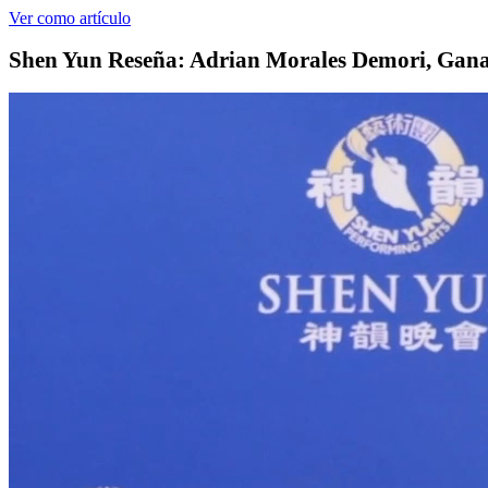
Ver como artículo
Shen Yun Reseña: Adrian Morales Demori, Gana