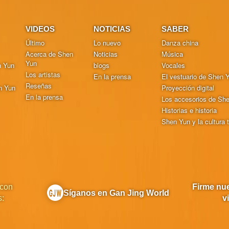
VIDEOS
NOTICIAS
SABER
Último
Lo nuevo
Danza china
Acerca de Shen
Noticias
Música
Yun
n Yun
blogs
Vocales
Los artistas
En la prensa
El vestuario de Shen 
Reseñas
n Yun
Proyección digital
En la prensa
Los accesorios de Sh
Historias e historia
Shen Yun y la cultura t
 con
Firme nue
Síganos en Gan Jing World
s:
v