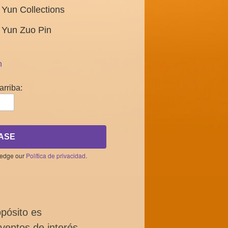
Yun Collections
 Yun Zuo Pin
n
arriba:
ASE
ledge our
Política de privacidad
.
opósito es
ventos de interés,