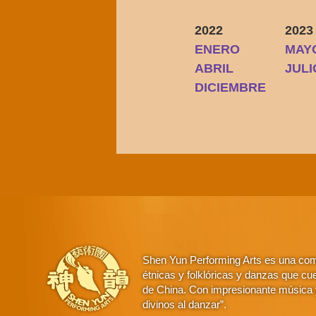
2022
2023
ENERO
MAY
ABRIL
JULI
DICIEMBRE
Shen Yun Performing Arts es una comp
étnicas y folklóricas y danzas que cue
de China. Con impresionante música y
divinos al danzar”.