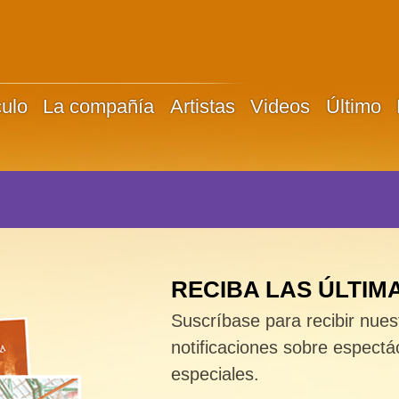
culo
La compañía
Artistas
Videos
Último
RECIBA LAS ÚLTIM
Suscríbase para recibir nuest
notificaciones sobre espectá
especiales.