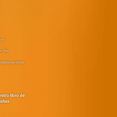
Yun
en Yun
radicional china
stro libro de
isitas