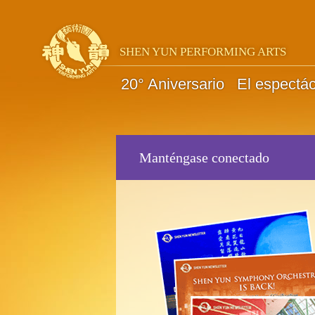
SHEN YUN PERFORMING ARTS
20° Aniversario
El espectá
Manténgase conectado