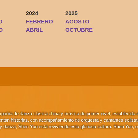
2024
2025
O
FEBRERO
AGOSTO
O
ABRIL
OCTUBRE
añía de danza clásica china y música de primer nivel, establecida
ntan historias, con acompañamiento de orquesta y cantantes solistas. 
 danza, Shen Yun está reviviendo esta gloriosa cultura. Shen Yun, 