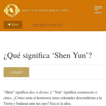
SHEN YUN PERFORMING ARTS
MENU
>
Volver
¿Qué significa ‘Shen Yun’?
¿Qué significa ‘Shen Yun’?
Compartir
"Shen" significa
dios
o
divino
, y "Yun" significa
sentimiento
o
ritmo
. ¿Cómo sería si hermosos seres celestiales descendieran a la
Tierra y bailaran ante tus ojos? Esa es la idea.