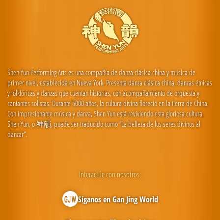
Shen Yun Performing Arts es una compañía de danza clásica china y música de
primer nivel, establecida en Nueva York. Presenta danza clásica china, danzas étnicas
y folklóricas y danzas que cuentan historias, con acompañamiento de orquesta y
cantantes solistas. Durante 5000 años, la cultura divina floreció en la tierra de China.
Con impresionante música y danza, Shen Yun está reviviendo esta gloriosa cultura.
Shen Yun, o 神韻, puede ser traducido como “La belleza de los seres divinos al
danzar”.
Interactúe con nosotros:
Síganos en Gan Jing World