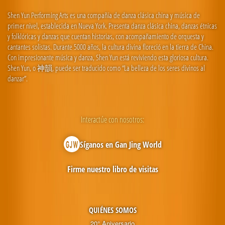
Shen Yun Performing Arts es una compañía de danza clásica china y música de
primer nivel, establecida en Nueva York. Presenta danza clásica china, danzas étnicas
y folklóricas y danzas que cuentan historias, con acompañamiento de orquesta y
cantantes solistas. Durante 5000 años, la cultura divina floreció en la tierra de China.
Con impresionante música y danza, Shen Yun está reviviendo esta gloriosa cultura.
Shen Yun, o 神韻, puede ser traducido como “La belleza de los seres divinos al
danzar”.
Interactúe con nosotros:
Síganos en Gan Jing World
Firme nuestro libro de visitas
QUIÉNES SOMOS
20° Aniversario