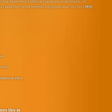
hina, danzas étnicas y folklóricas y danzas que cuentan historias, con
ica y danza, Shen Yun está reviviendo esta gloriosa cultura. Shen Yun, o 神韻,
Yun
en Yun
radicional china
stro libro de