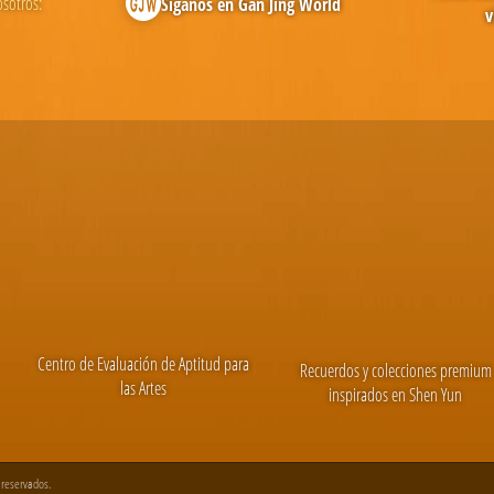
osotros:
Síganos en Gan Jing World
v
Centro de Evaluación de Aptitud para
Recuerdos y colecciones premium
las Artes
inspirados en Shen Yun
 reservados.