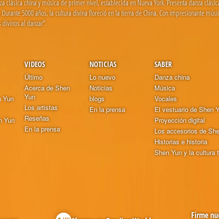
clásica china y música de primer nivel, establecida en Nueva York. Presenta danza clásica c
Durante 5000 años, la cultura divina floreció en la tierra de China. Con impresionante mús
 divinos al danzar”.
VIDEOS
NOTICIAS
SABER
Último
Lo nuevo
Danza china
Acerca de Shen
Noticias
Música
Yun
n Yun
blogs
Vocales
Los artistas
En la prensa
El vestuario de Shen 
Reseñas
n Yun
Proyección digital
En la prensa
Los accesorios de Sh
Historias e historia
Shen Yun y la cultura t
Firme nue