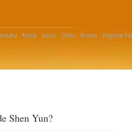
compañía
Artistas
Videos
Último
Reseñas
Preguntas fre
 de Shen Yun?