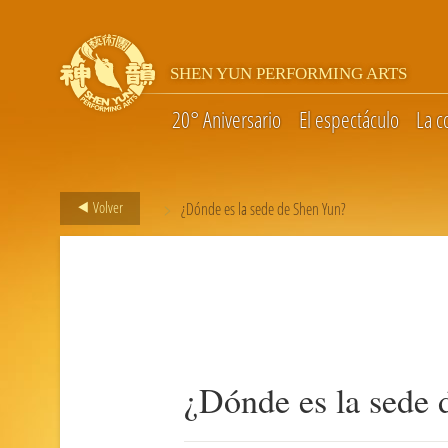
SHEN YUN PERFORMING ARTS
20° Aniversario
El espectáculo
La 
>
Volver
¿Dónde es la sede de Shen Yun?
¿Dónde es la sede