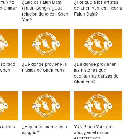
 Yun no
¿Qué es Falun Dafa
¿Por qué a los artistas
en China?
(Falun Gong)? ¿Qué
de Shen Yun les importa
relación tiene con Shen
Falun Dafa?
Yun?
nspirado
¿De dónde proviene la
¿De dónde provienen
e Shen
música de Shen Yun?
las historias que
cuentan las danzas de
Shen Yun?
 chinos
¿Hay artes marciales o
Ya vi Shen Yun otro
?
año, ¿es el mismo
kung fu
espectáculo?