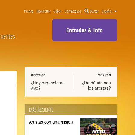
Prensa
Newsletter
Saber
Contáctanos
Buscar
Español
Entradas & Info
cuentes
Anterior
Próximo
¿Hay orquesta en
¿De dónde son
vivo?
los artistas?
MÁS RECIENTE
Artistas con una misión