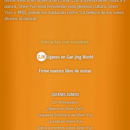
divina floreció en la tierra de China. Con impresionante música y
danza, Shen Yun está reviviendo esta gloriosa cultura. Shen
Yun, o 神韻, puede ser traducido como “La belleza de los seres
divinos al danzar”.
Interactúe con nosotros:
Síganos en Gan Jing World
Firme nuestro libro de visitas
QUIÉNES SOMOS
20° Aniversario
¿Nuevo en Shen Yun?
Orquesta Sinfónica de Shen Yun
La vida en Shen Yun
Datos concretos sobre Shen Yun